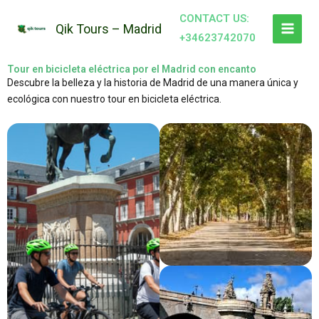
Ir
CONTACT US:
al
Qik Tours – Madrid
+34623742070
contenido
Tour en bicicleta eléctrica por el Madrid con encanto
Descubre la belleza y la historia de Madrid de una manera única y
ecológica con nuestro tour en bicicleta eléctrica.